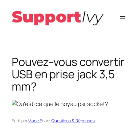
Aller
au
contenu
Pouvez-vous convertir
USB en prise jack 3,5
mm?
Écrit par
Marie F.
dans
Questions & Réponses