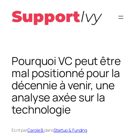
Aller
au
contenu
Pourquoi VC peut être
mal positionné pour la
décennie à venir, une
analyse axée sur la
technologie
Écrit par
Carole B.
dans
Startup & Funding