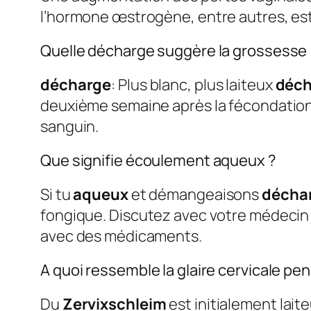
l’hormone œstrogène, entre autres, est 
Quelle décharge suggère la grossesse
décharge
: Plus blanc, plus laiteux
déch
deuxième semaine après la fécondation.
sanguin.
Que signifie écoulement aqueux ?
Si tu
aqueux
et démangeaisons
décha
fongique. Discutez avec votre médecin 
avec des médicaments.
A quoi ressemble la glaire cervicale pen
Du
Zervixschleim
est initialement lai