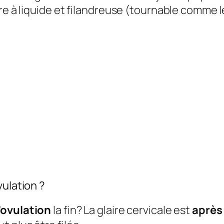
re à liquide et filandreuse (tournable comme l
vulation ?
’ovulation
la fin? La glaire cervicale est
après 