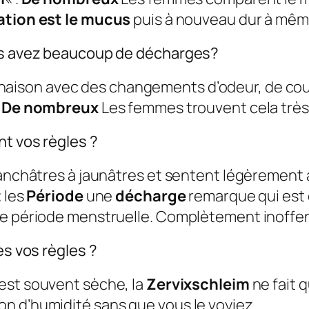
ation est le mucus
puis à nouveau dur à mêm
ous avez beaucoup de décharges?
naison avec des changements d’odeur, de cou
.
De nombreux
Les femmes trouvent cela très
nt vos règles ?
blanchâtres à jaunâtres et sentent légèrement
t
les
Période
une
décharge
remarque qui est 
re période menstruelle. Complètement inoffens
ès vos règles ?
est souvent sèche, la
Zervixschleim
ne fait 
n d’humidité sans que vous le voyiez.