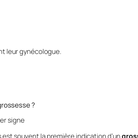
ent leur gynécologue.
 grossesse ?
er signe
est souvent la première indication d’un
gros