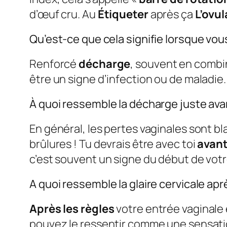
d’œuf cru. Au
Étiqueter
après ça
L’ovul
Qu’est-ce que cela signifie lorsque v
Renforcé
décharge
, souvent en combi
être un signe d’infection ou de maladie
À quoi ressemble la décharge juste ava
En général, les pertes vaginales sont 
brûlures ! Tu devrais être avec toi
avan
c’est souvent un signe du début de vot
A quoi ressemble la glaire cervicale apr
Après les règles
votre entrée vaginale 
pouvez le ressentir comme une sensatio