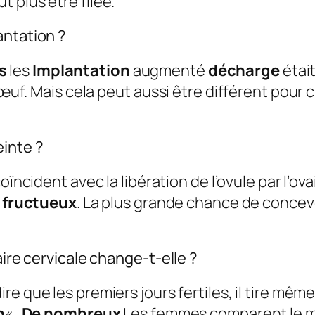
 plus être filée.
antation ?
s
les
Implantation
augmenté
décharge
étai
d’œuf. Mais cela peut aussi être différent pou
inte ?
ïncident avec la libération de l’ovule par l’ova
n
fructueux
. La plus grande chance de concevo
aire cervicale change-t-elle ?
dire que les premiers jours fertiles, il tire mê
n
« .
De nombreux
Les femmes comparent le m