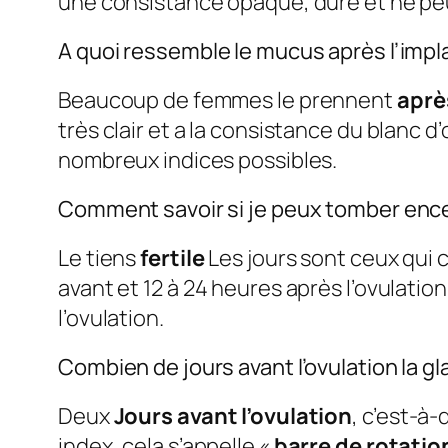
une consistance opaque, dure et ne peut
A quoi ressemble le mucus après l’impl
Beaucoup de femmes le prennent
aprè
très clair et a la consistance du blanc 
nombreux indices possibles.
Comment savoir si je peux tomber ence
Le tiens
fertile
Les jours sont ceux qui co
avant et 12 à 24 heures après l’ovulatio
l’ovulation.
Combien de jours avant l’ovulation la gl
Deux
Jours avant l’ovulation
, c’est-à-
index, cela s’appelle «
barre de rotatio