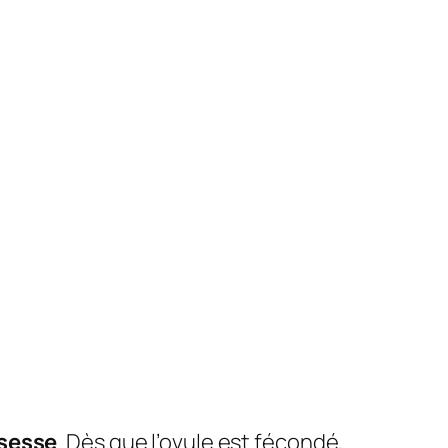
sesse
. Dès que l’ovule est fécondé,