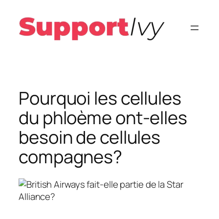
Aller
au
contenu
Pourquoi les cellules
du phloème ont-elles
besoin de cellules
compagnes?