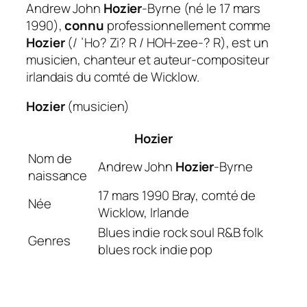
Andrew John
Hozier
-Byrne (né le 17 mars
1990),
connu
professionnellement comme
Hozier
(/ ˈHo? Zi? R / HOH-zee-? R), est un
musicien, chanteur et auteur-compositeur
irlandais du comté de Wicklow.
Hozier
(musicien)
Hozier
Nom de
Andrew John
Hozier
-Byrne
naissance
17 mars 1990 Bray, comté de
Née
Wicklow, Irlande
Blues indie rock soul R&B folk
Genres
blues rock indie pop