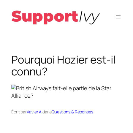
Aller
au
contenu
Pourquoi Hozier est-il
connu?
Écrit par
Xavier A.
dans
Questions & Réponses