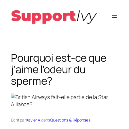
Aller
au
contenu
Pourquoi est-ce que
j’aime l’odeur du
sperme?
Écrit par
Xavier A.
dans
Questions & Réponses