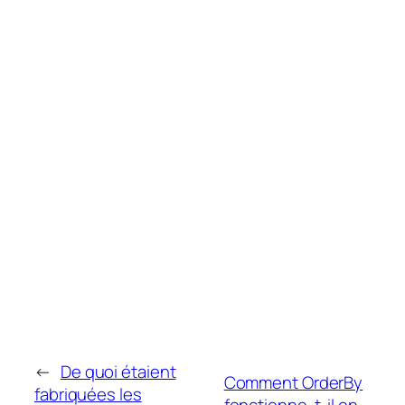
←
De quoi étaient
Comment OrderBy
fabriquées les