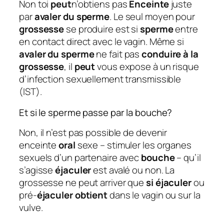
Non toi
peut
n’obtiens pas
Enceinte
juste
par
avaler du sperme
. Le seul moyen pour
grossesse
se produire est si
sperme
entre
en contact direct avec le vagin. Même si
avaler du sperme
ne fait pas
conduire à la
grossesse
, il
peut
vous expose à un risque
d’infection sexuellement transmissible
(IST).
Et si le sperme passe par la bouche?
Non, il n’est pas possible de devenir
enceinte
oral
sexe – stimuler les organes
sexuels d’un partenaire avec
bouche
– qu’il
s’agisse
éjaculer
est avalé ou non. La
grossesse ne peut arriver que
si éjaculer
ou
pré-
éjaculer obtient
dans le vagin ou sur la
vulve.