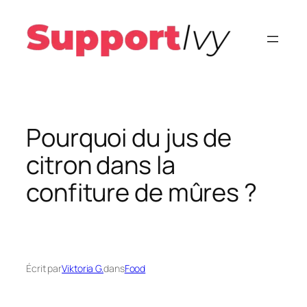
Aller
au
contenu
Pourquoi du jus de
citron dans la
confiture de mûres ?
Écrit par
Viktoria G.
dans
Food