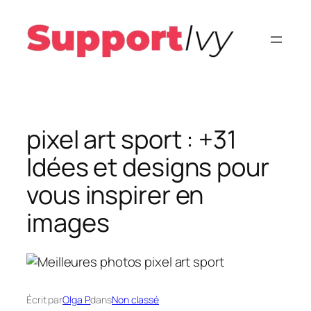
Aller
au
contenu
pixel art sport : +31
Idées et designs pour
vous inspirer en
images
Écrit par
Olga P.
dans
Non classé