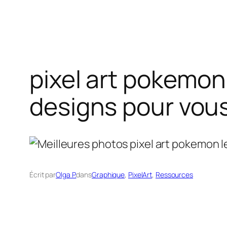
pixel art pokemon 
designs pour vous
Écrit par
Olga P.
dans
Graphique
, 
PixelArt
, 
Ressources