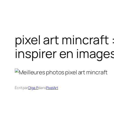
pixel art mincraft
inspirer en image
Écrit par
Olga P.
dans
PixelArt