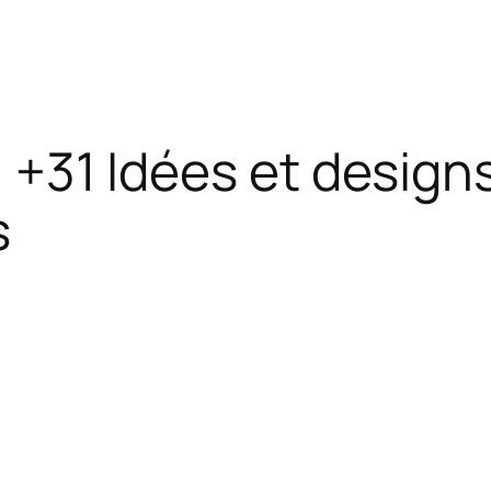
 : +31 Idées et desig
s