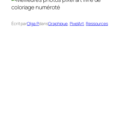
Écrit par
Olga P.
dans
Graphique
, 
PixelArt
, 
Ressources