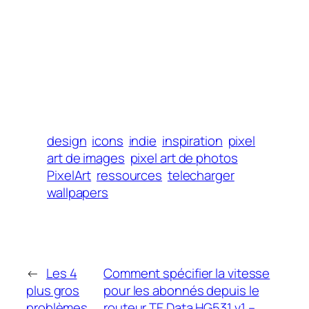
design
icons
indie
inspiration
pixel
art de images
pixel art de photos
PixelArt
ressources
telecharger
wallpapers
←
Les 4
Comment spécifier la vitesse
plus gros
pour les abonnés depuis le
problèmes
routeur TE Data HG531 v1 –