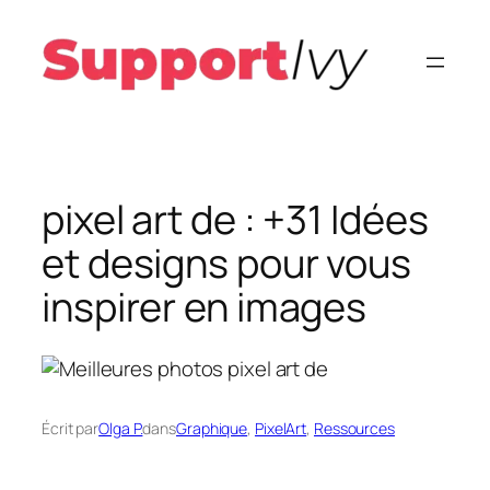
Aller
au
contenu
pixel art de : +31 Idées
et designs pour vous
inspirer en images
Écrit par
Olga P.
dans
Graphique
, 
PixelArt
, 
Ressources