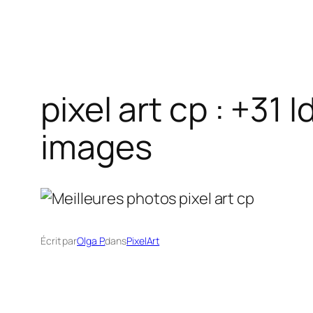
pixel art cp : +31
images
Écrit par
Olga P.
dans
PixelArt