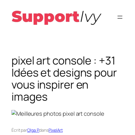
Aller
au
contenu
pixel art console : +31
Idées et designs pour
vous inspirer en
images
Écrit par
Olga P.
dans
PixelArt