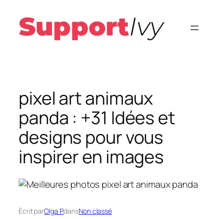
Aller
au
contenu
pixel art animaux
panda : +31 Idées et
designs pour vous
inspirer en images
Écrit par
Olga P.
dans
Non classé