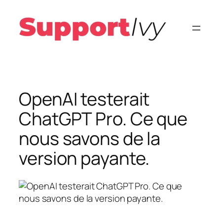
Aller
au
contenu
OpenAI testerait
ChatGPT Pro. Ce que
nous savons de la
version payante.