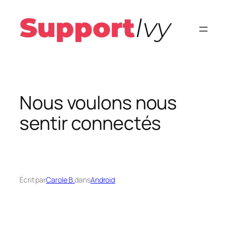
Aller
au
contenu
Nous voulons nous
sentir connectés
Écrit par
Carole B.
dans
Android