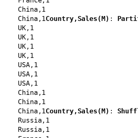
France,1
China,1
China,1
Country,Sales(M)
: 
Parti
UK,1
UK,1
UK,1
UK,1
USA,1
USA,1
USA,1
China,1
China,1
China,1
Country,Sales(M)
: 
Shuff
Russia,1
Russia,1