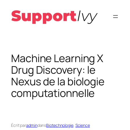
Aller
au
contenu
Machine Learning X
Drug Discovery: le
Nexus de la biologie
computationnelle
Écrit par
admin
dans
Biotechnologie
, 
Science