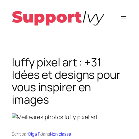
Aller
au
contenu
luffy pixel art : +31
Idées et designs pour
vous inspirer en
images
Écrit par
Olga P.
dans
Non classé