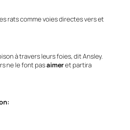
les rats comme voies directes vers et
oison à travers leurs foies, dit Ansley.
rs ne le font pas
aimer
et partira
son: