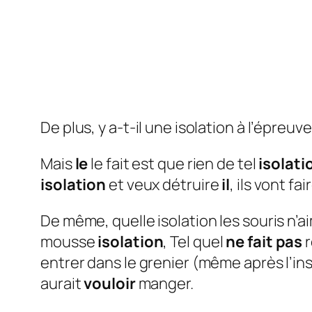
De plus, y a-t-il une isolation à l’épreu
Mais
le
le fait est que rien de tel
isolati
isolation
et veux détruire
il
, ils vont f
De même, quelle isolation les souris n’
mousse
isolation
, Tel quel
ne fait pas
r
entrer dans le grenier (même après l’in
aurait
vouloir
manger.