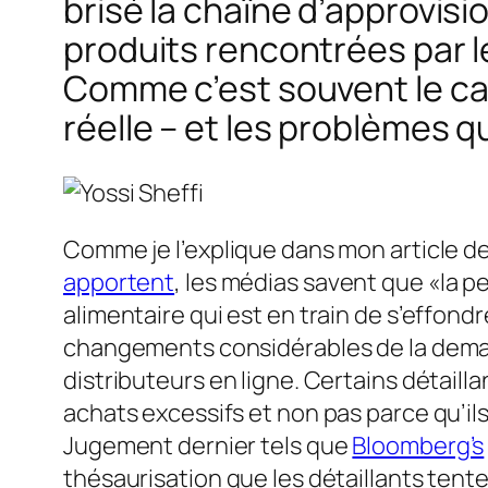
brisé la chaîne d’approvis
produits rencontrées par 
Comme c’est souvent le cas,
réelle – et les problèmes q
Comme je l’explique dans mon article d
apportent
, les médias savent que «la 
alimentaire qui est en train de s’effondr
changements considérables de la deman
distributeurs en ligne. Certains détaill
achats excessifs et non pas parce qu’il
Jugement dernier tels que
Bloomberg’s
thésaurisation que les détaillants tente