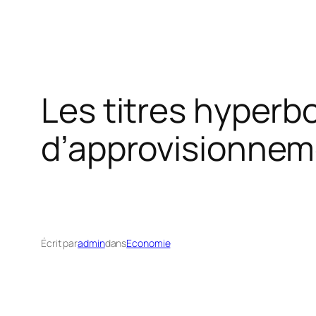
Les titres hyperb
d’approvisionnem
Écrit par
admin
dans
Economie