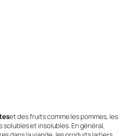
tes
et des fruits comme les pommes, les
 solubles et insolubles. En général,
bres dans la viande, les produits laitiers