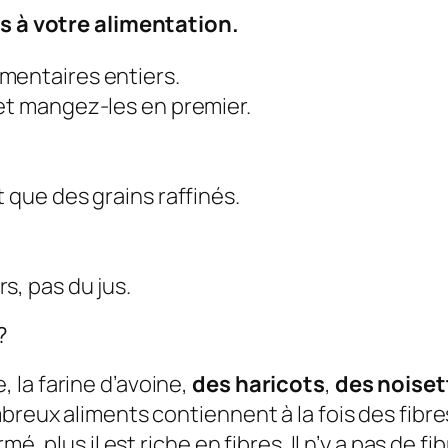
es à votre alimentation.
mentaires entiers.
 et mangez-les en premier.
 que des grains raffinés.
s, pas du jus.
?
 la farine d’avoine,
des haricots
,
des noiset
breux aliments contiennent à la fois des fibres
é, plus il est riche en fibres. Il n’y a pas de fi