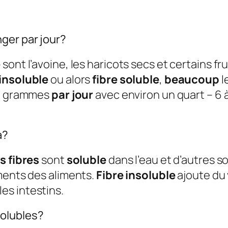
ger par jour?
e
sont l’avoine, les haricots secs et certains frui
insoluble
ou alors
fibre soluble
,
beaucoup
l
30 grammes
par jour
avec environ un quart – 6
a?
es fibres
sont
soluble
dans l’eau et d’autres s
ments des aliments.
Fibre insoluble
ajoute du
es intestins.
olubles?