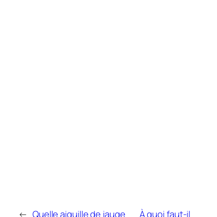
←
Quelle aiguille de jauge
À quoi faut-il