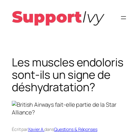
Aller
au
contenu
Les muscles endoloris
sont-ils un signe de
déshydratation?
Écrit par
Xavier A.
dans
Questions & Réponses