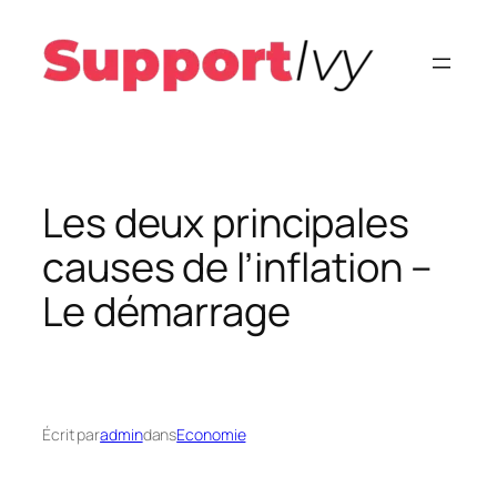
Aller
au
contenu
Les deux principales
causes de l’inflation –
Le démarrage
Écrit par
admin
dans
Economie