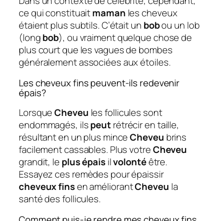
Dans un contexte de célébrité, cependant,
ce qui constituait
maman
les cheveux
étaient plus subtils. C’était un
bob
ou un lob
(long
bob
), ou vraiment quelque chose de
plus court que les vagues de bombes
généralement associées aux étoiles.
Les cheveux fins peuvent-ils redevenir
épais?
Lorsque
Cheveu
les follicules sont
endommagés, ils
peut
rétrécir en taille,
résultant en un plus mince
Cheveu
brins
facilement cassables. Plus votre
Cheveu
grandit, le
plus épais
il
volonté
être.
Essayez ces remèdes pour épaissir
cheveux fins
en améliorant
Cheveu
la
santé des follicules.
Comment puis-je rendre mes cheveux fins