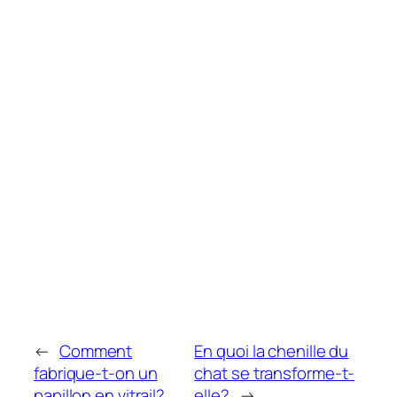
←
Comment
En quoi la chenille du
fabrique-t-on un
chat se transforme-t-
papillon en vitrail?
elle?
→