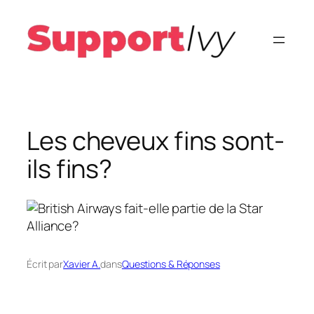
Aller
au
contenu
Les cheveux fins sont-
ils fins?
Écrit par
Xavier A.
dans
Questions & Réponses