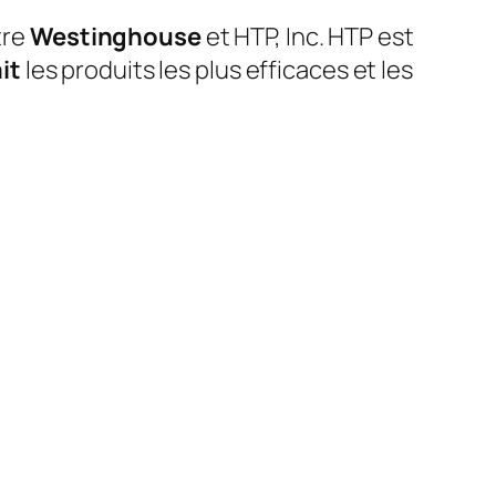
tre
Westinghouse
et HTP, Inc. HTP est
ait
les produits les plus efficaces et les