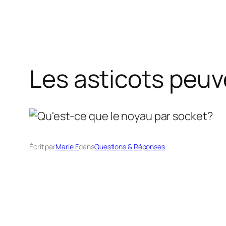
Les asticots peuve
Écrit par
Marie F.
dans
Questions & Réponses