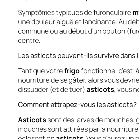
Symptômes typiques de furonculaire
m
une douleur aiguë et lancinante. Au déb
commune ou au début d’un bouton (furon
centre.
Les asticots peuvent-ils survivre dans 
Tant que votre
frigo
fonctionne, c’est-
nourriture de se gâter, alors vous devr
dissuader (et de tuer)
asticots
, vous 
Comment attrapez-vous les asticots?
Asticots
sont des larves de mouches, 
mouches sont attirées par la nourriture 
éclosent en
asticots
. Vous n’aurez un