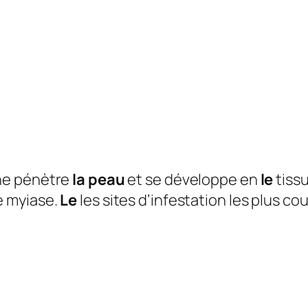
e pénètre
la peau
et se développe en
le
tiss
e myiase.
Le
les sites d’infestation les plus c