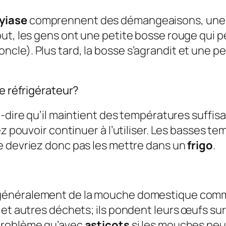
yiase
comprennent des démangeaisons, une 
ut, les gens ont une petite bosse rouge qui p
cle). Plus tard, la bosse s’agrandit et une p
le réfrigérateur?
à-dire qu’il maintient des températures suff
iez pouvoir continuer à l’utiliser. Les basses
ne devriez donc pas les mettre dans un
frigo
.
généralement de la mouche domestique commu
et autres déchets; ils pondent leurs œufs sur 
 problème qu’avec
asticots
si les mouches peu