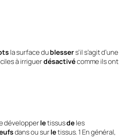
ots
la surface du
blesser
s’il s’agit d’une
ciles à irriguer
désactivé
comme ils ont
se développer
le
tissus
de
les
œufs
dans ou sur
le
tissus. 1 En général,