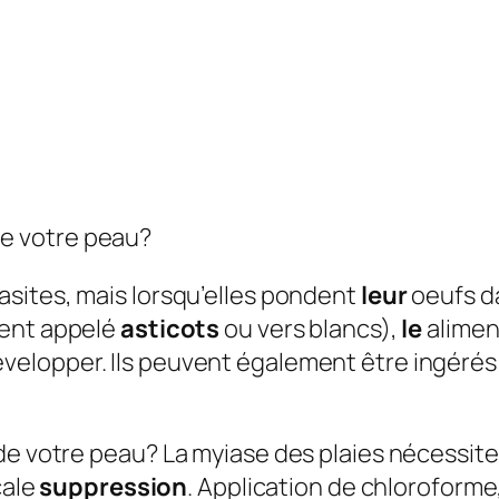
s de votre peau?
sites, mais lorsqu’elles pondent
leur
oeufs da
ment appelé
asticots
ou vers blancs),
le
alimen
velopper. Ils peuvent également être ingérés
 de votre peau?
La myiase des plaies nécessite
cale
suppression
. Application de chloroforme