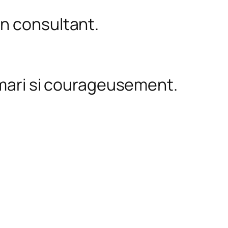
n consultant.
e mari si courageusement.