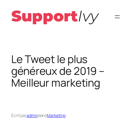
Aller
au
contenu
Le Tweet le plus
généreux de 2019 –
Meilleur marketing
Écrit par
admin
dans
Marketing