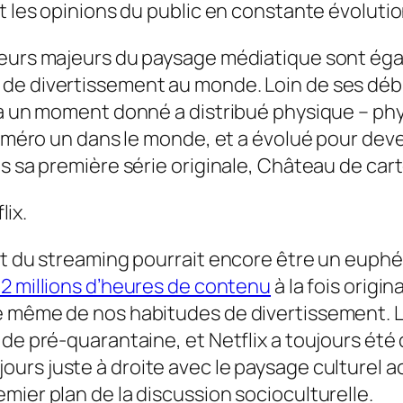
t les opinions du public en constante évolutio
teurs majeurs du paysage médiatique sont éga
de divertissement au monde. Loin de ses débu
 à un moment donné a distribué physique – phy
 numéro un dans le monde, et a évolué pour de
s sa première série originale,
Château de car
lix.
ant du streaming pourrait encore être un eup
,2 millions d’heures de contenu
à la fois origi
e même de nos habitudes de divertissement. 
 de pré-quarantaine, et Netflix a toujours été
ujours
juste à droite
avec le paysage culturel a
mier plan de la discussion socioculturelle.