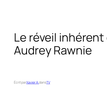
Le réveil inhérent
Audrey Rawnie
Écrit par
Xavier A.
dans
TV