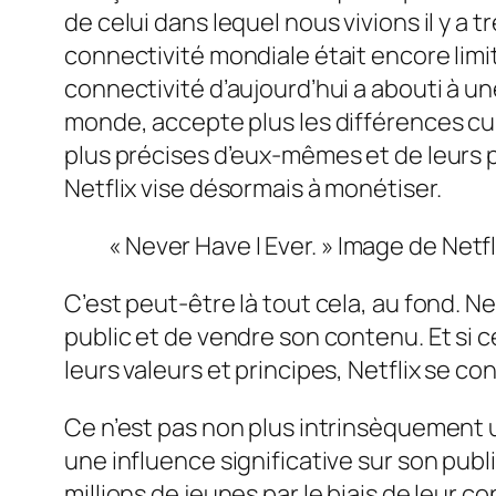
de celui dans lequel nous vivions il y a 
connectivité mondiale était encore limité
connectivité d’aujourd’hui a abouti à u
monde, accepte plus les différences cul
plus précises d’eux-mêmes et de leurs 
Netflix vise désormais à monétiser.
« Never Have I Ever. » Image de Netfl
C’est peut-être là tout cela, au fond. Ne
public et de vendre son contenu. Et si 
leurs valeurs et principes, Netflix se 
Ce n’est pas non plus intrinsèquement 
une influence significative sur son publ
millions de jeunes par le biais de leur 