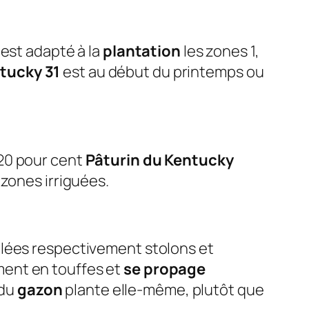
 est adapté à la
plantation
les zones 1,
tucky 31
est au début du printemps ou
 20 pour cent
Pâturin du Kentucky
 zones irriguées.
elées respectivement stolons et
ement en touffes et
se propage
 du
gazon
plante elle-même, plutôt que