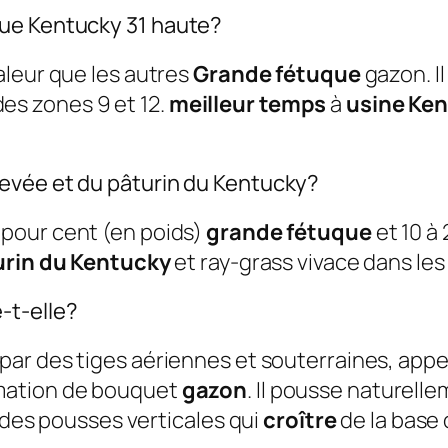
que Kentucky 31 haute?
aleur que les autres
Grande fétuque
gazon. Il
 des zones 9 et 12.
meilleur temps
à
usine Ken
evée et du pâturin du Kentucky?
 pour cent (en poids)
grande fétuque
et 10 à
urin du Kentucky
et ray-grass vivace dans les
-t-elle?
par des tiges aériennes et souterraines, app
mation de bouquet
gazon
. Il pousse naturell
– des pousses verticales qui
croître
de la base