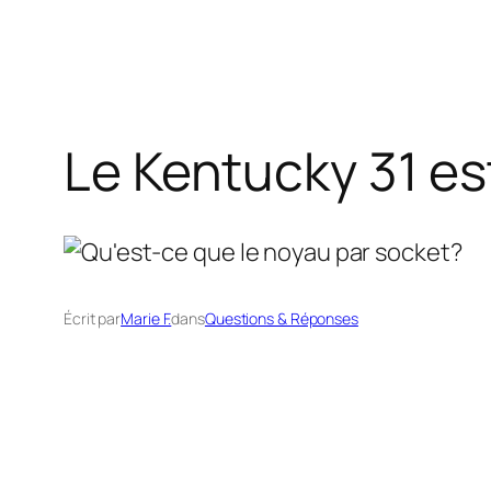
Le Kentucky 31 est
Écrit par
Marie F.
dans
Questions & Réponses