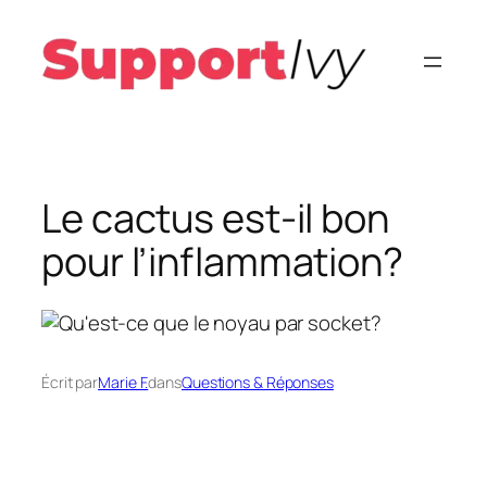
Aller
au
contenu
Le cactus est-il bon
pour l’inflammation?
Écrit par
Marie F.
dans
Questions & Réponses