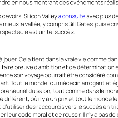
dre en nous montrant des événements réaliste
 devoirs. Silicon Valley
a consulté
avec plus de
mieux la vallée, y compris Bill Gates, puis éc
le spectacle est un tel succès.
 à jouer. Cela tient dans la vraie vie comme da
t, faire preuve d’ambition et de détermination 
ence son voyage pourrait être considéré comm
art. Tout le monde, du médecin arrogant et égo
preneurial du salon, tout comme dans le mond
e différent, où il y a un prix et tout le mond
 d’utiliser des raccourcis vers le succès en t
 leur code moral et de réussir. Il n’y a pas de 