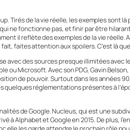
up. Tirés de la vie réelle, les exemples sont 
 qui ne fonctionne pas, et finir par être hila
ent il reflète des exemples de la vie réelle. 
ait, faites attention aux spoilers. C’est là que 
e avec des sources presque illimitées avec les
ple ou Microsoft. Avec son PDG, Gavin Belson, 
sition de pouvoir. Surtout dans les années 90
c les quelques réglementations présentes à l’é
ités de Google. Nucleus, qui est une subdivis
rivé à Alphabet et Google en 2015. De plus, l’e
nc elle les garde attendre le prochain rôle pou