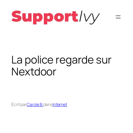
Aller
au
contenu
La police regarde sur
Nextdoor
Écrit par
Carole B.
dans
Internet