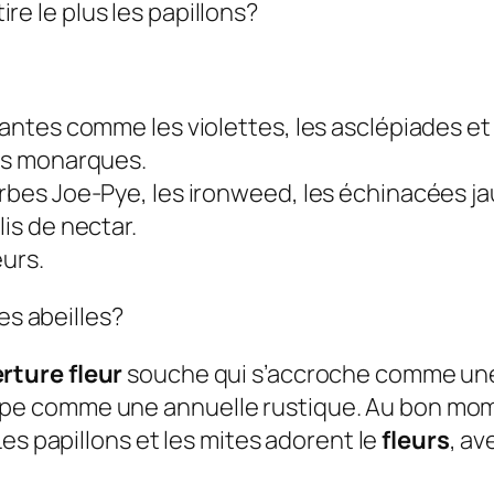
tire le plus les papillons?
plantes comme les violettes, les asclépiades e
des monarques.
rbes Joe-Pye, les ironweed, les échinacées jau
lis de nectar.
eurs.
es abeilles?
rture fleur
souche qui s’accroche comme une 
e comme une annuelle rustique. Au bon mome
 Les papillons et les mites adorent le
fleurs
, a