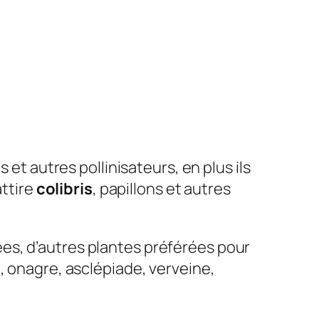
ns et autres pollinisateurs, en plus ils
attire
colibris
, papillons et autres
iées, d’autres plantes préférées pour
s
, onagre, asclépiade, verveine,