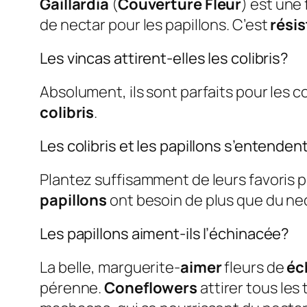
Gaillardia
(
Couverture Fleur
) est une 
de nectar pour les papillons. C’est
rési
Les vincas attirent-elles les colibris?
Absolument, ils sont parfaits pour les 
colibris
.
Les colibris et les papillons s’entendent
Plantez suffisamment de leurs favoris p
papillons
ont besoin de plus que du nec
Les papillons aiment-ils l’échinacée?
La belle, marguerite-
aimer
fleurs de
éc
pérenne.
Coneflowers
attirer tous les