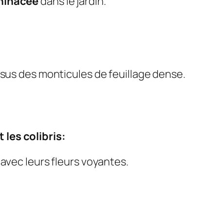
hinacée
dans le jardin.
ssus des monticules de feuillage dense.
 les colibris:
 avec leurs fleurs voyantes.