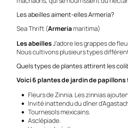
machaons, qui se nourrissent du necta
Les abeilles aiment-elles Armeria?
Sea Thrift (
Armeria
maritima)
Les abeilles
J’adore les grappes de fle
Nous cultivons plusieurs types différent
Quels types de plantes attirent les colib
Voici 6 plantes de jardin de papillon
Fleurs de Zinnia. Les zinnias ajoute
Invité inattendu du dîner d’Agastach
Tournesols mexicains.
Asclépiade.