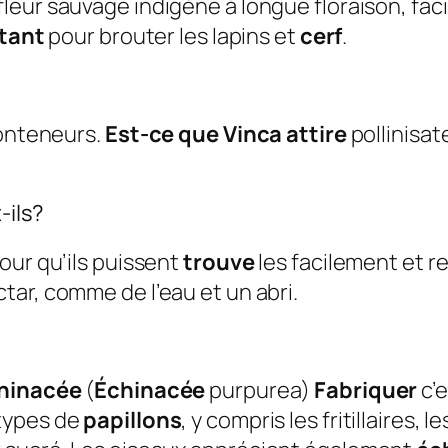
fleur sauvage indigène à longue floraison, faci
stant
pour brouter les lapins et
cerf
.
conteneurs.
Est-ce que Vinca attire
pollinisat
-ils?
our qu’ils puissent
trouve
les facilement et r
tar, comme de l’eau et un abri.
hinacée
(
Échinacée
purpurea)
Fabriquer
c’e
 types de
papillons
, y compris les fritillaires