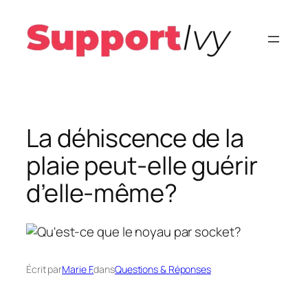
Aller
au
contenu
La déhiscence de la
plaie peut-elle guérir
d’elle-même?
Écrit par
Marie F.
dans
Questions & Réponses