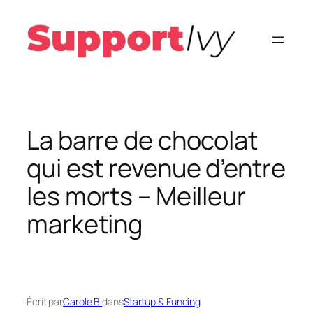
Aller
au
contenu
La barre de chocolat
qui est revenue d’entre
les morts – Meilleur
marketing
Écrit par
Carole B.
dans
Startup & Funding