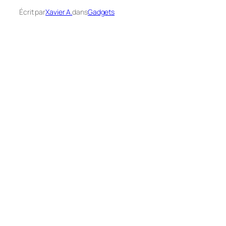
Écrit par
Xavier A.
dans
Gadgets