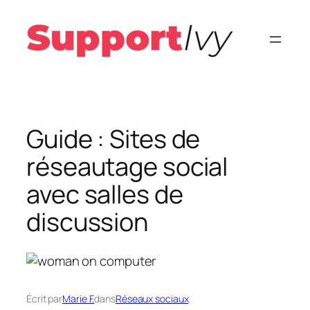
Aller
au
contenu
Guide : Sites de
réseautage social
avec salles de
discussion
Écrit par
Marie F.
dans
Réseaux sociaux