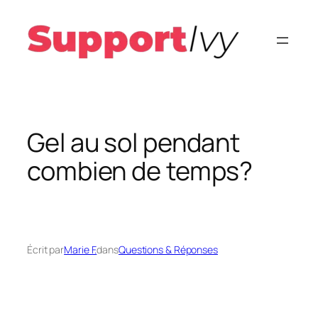
Aller
au
contenu
Gel au sol pendant
combien de temps?
Écrit par
Marie F.
dans
Questions & Réponses