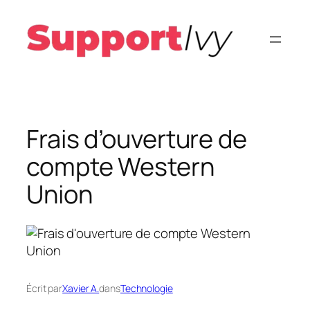
Aller
au
contenu
Frais d’ouverture de
compte Western
Union
Écrit par
Xavier A.
dans
Technologie