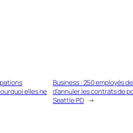
upations
Business : 250 employés d
pourquoi elles ne
d’annuler les contrats de p
Seattle PD
→