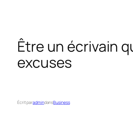
Être un écrivain q
excuses
Écrit par
admin
dans
Business