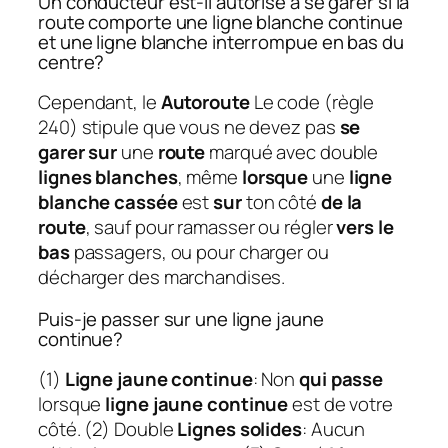
Un conducteur est-il autorisé à se garer si la
route comporte une ligne blanche continue
et une ligne blanche interrompue en bas du
centre?
Cependant, le
Autoroute
Le code (règle
240) stipule que vous ne devez pas
se
garer sur
une
route
marqué avec double
lignes blanches
, même
lorsque
une
ligne
blanche cassée
est
sur
ton côté
de la
route
, sauf pour ramasser ou régler
vers le
bas
passagers, ou pour charger ou
décharger des marchandises.
Puis-je passer sur une ligne jaune
continue?
(1)
Ligne jaune continue
: Non
qui passe
lorsque
ligne jaune continue
est de votre
côté. (2) Double
Lignes solides
: Aucun