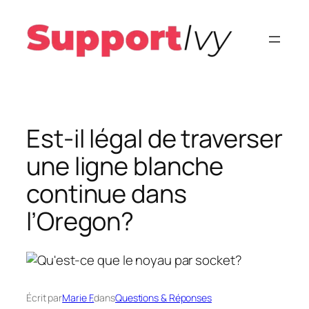
Aller
au
contenu
Est-il légal de traverser
une ligne blanche
continue dans
l’Oregon?
Écrit par
Marie F.
dans
Questions & Réponses