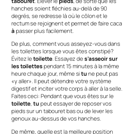
tabouret
. Élever le
pieds
, de sorte que les
hanches soient fléchies au-delà de 90
degrés, se redresse là où le côlon et le
rectum se rejoignent et permet de faire caca
à
passer plus facilement.
De plus, comment vous asseyez-vous dans
les toilettes lorsque vous êtes constipé?
Évitez le
toilette
.
Essayez de
s’asseoir sur
les toilettes
pendant 15 minutes à la même
heure chaque jour, même si
tu
ne peut pas
«y aller». Il peut détendre votre système
digestif et inciter votre corps à aller à la selle.
Faites ceci: Pendant que vous êtes sur le
toilette
,
tu
peut essayer de reposer vos
pieds sur un tabouret bas ou de lever les
genoux au-dessus de vos hanches.
De même, quelle est la meilleure position