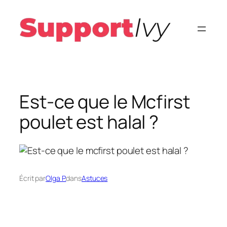
Aller
au
contenu
Est-ce que le Mcfirst
poulet est halal ?
Écrit par
Olga P.
dans
Astuces