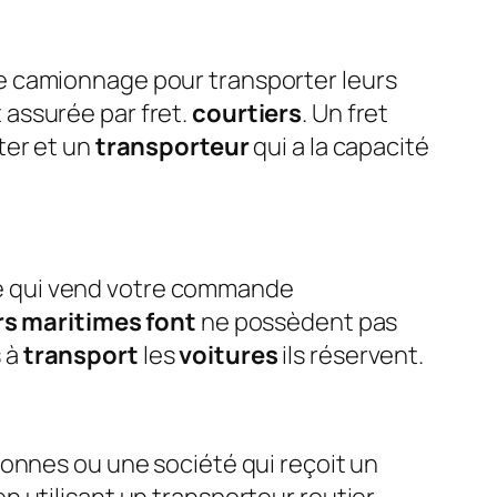
e camionnage pour transporter leurs
assurée par fret.
courtiers
. Un fret
ter et un
transporteur
qui a la capacité
é qui vend votre commande
rs maritimes font
ne possèdent pas
 à
transport
les
voitures
ils réservent.
sonnes ou une société qui reçoit un