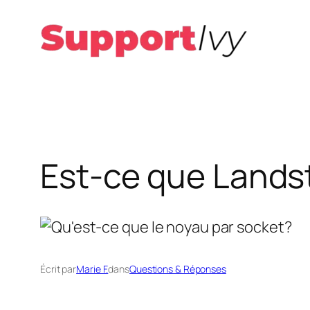
Aller
au
contenu
Est-ce que Landst
Écrit par
Marie F.
dans
Questions & Réponses