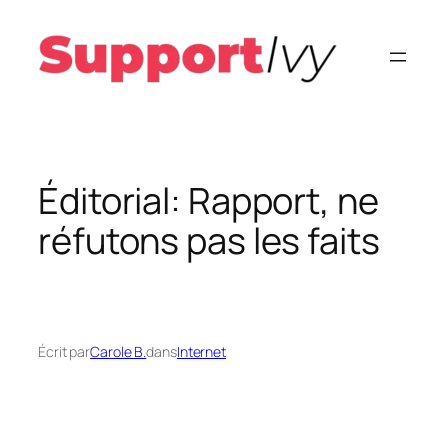
Aller
au
contenu
Éditorial: Rapport, ne
réfutons pas les faits
Écrit par
Carole B.
dans
Internet