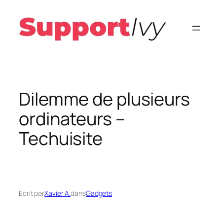
Aller
au
contenu
Dilemme de plusieurs
ordinateurs –
Techuisite
Écrit par
Xavier A.
dans
Gadgets