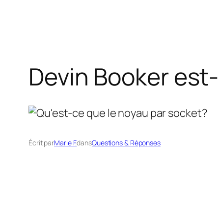
Devin Booker est-i
Écrit par
Marie F.
dans
Questions & Réponses