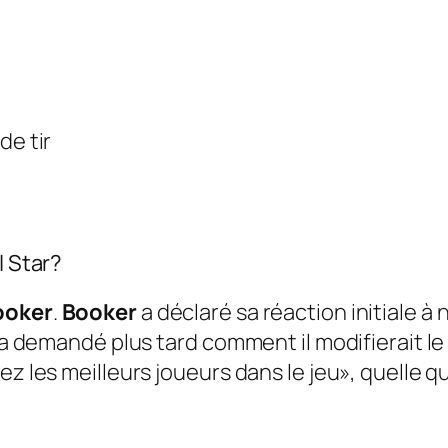
de tir
l Star?
ooker
.
Booker
a déclaré sa réaction initiale à 
i a demandé plus tard comment il modifierait l
z les meilleurs joueurs dans le jeu», quelle que