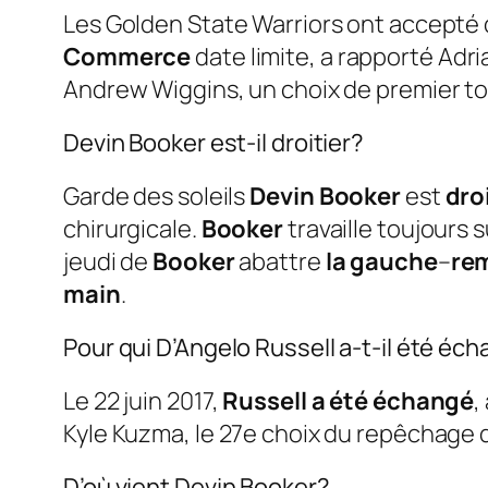
Les Golden State Warriors ont accepté
Commerce
date limite, a rapporté Adr
Andrew Wiggins, un choix de premier to
Devin Booker est-il droitier?
Garde des soleils
Devin Booker
est
dro
chirurgicale.
Booker
travaille toujours
jeudi de
Booker
abattre
la gauche
–
re
main
.
Pour qui D’Angelo Russell a-t-il été éc
Le 22 juin 2017,
Russell a été échangé
,
Kyle Kuzma, le 27e choix du repêchage d
D’où vient Devin Booker?