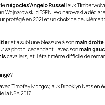
 de
négociés
‘
Angelo Russell
aux Timberwolves
ian Wojnarowski d’ESPN. Wojnarowski a déclar
ur protégé en 2021 et un choix de deuxième to
itier
et a subi une blessure à son
main droite
 sur sa photo, cependant… avec son
main gau
mis
cavaliers, et il était même difficile de rem
hangé?
 avec Timofey Mozgov, aux Brooklyn Nets en é
e la NBA 2017.