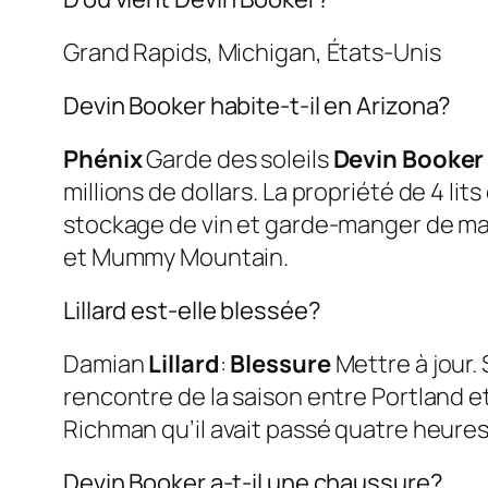
Grand Rapids, Michigan, États-Unis
Devin Booker habite-t-il en Arizona?
Phénix
Garde des soleils
Devin Booker
millions de dollars. La propriété de 4 l
stockage de vin et garde-manger de majo
et Mummy Mountain.
Lillard est-elle blessée?
Damian
Lillard
:
Blessure
Mettre à jour.
rencontre de la saison entre Portland et
Richman qu’il avait passé quatre heur
Devin Booker a-t-il une chaussure?